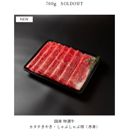
700g
SOLDOUT
NEW
国産 特選牛
カタすきやき・しゃぶしゃぶ用（赤身）