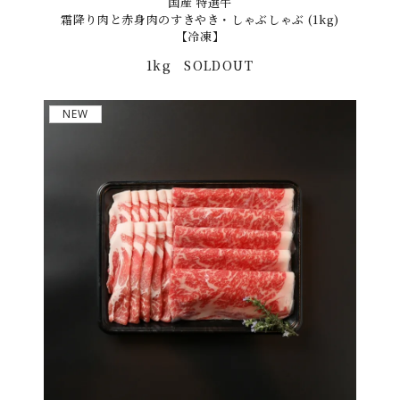
国産 特選牛
霜降り肉と赤身肉のすきやき・しゃぶしゃぶ (1kg)
【冷凍】
1kg
SOLDOUT
NEW