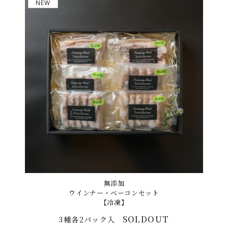
NEW
無添加
ウインナー・ベーコンセット
【冷凍】
SOLDOUT
3種各2パック入