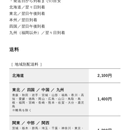
・発送日から到着までの目安
北海道／翌々日到着
東北／翌日午後到着
本州／翌日到着
四国／翌日午後到着
九州（福岡以外）／翌々日到着
送料
［ 地域別配送料 ］
北海道
2,100円
東北 ／ 四国 ／ 中国 ／ 九州
青森・秋田・岩手・宮城・山形・福島・香川・高
1,400円
知・愛媛・徳島・岡山・広島・山口・鳥取・島
根・福岡・宮崎・長崎・熊本・佐賀・大分・鹿児
島
※離島を除く
関東 ／ 中部 ／ 関西
茨城・栃木・群馬・埼玉・千葉・神奈川・東京・