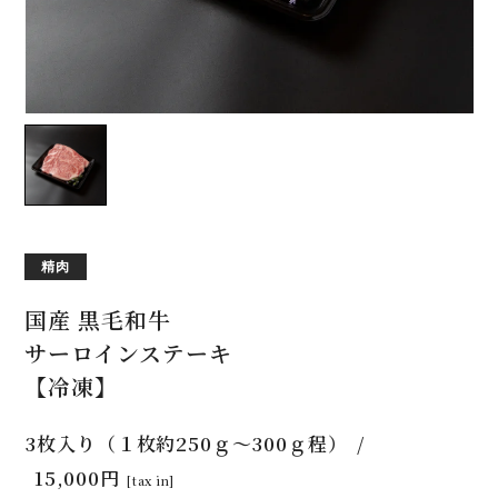
精肉
国産 黒毛和牛
サーロインステーキ
【冷凍】
3枚入り（１枚約250ｇ～300ｇ程）
15,000円
[tax in]