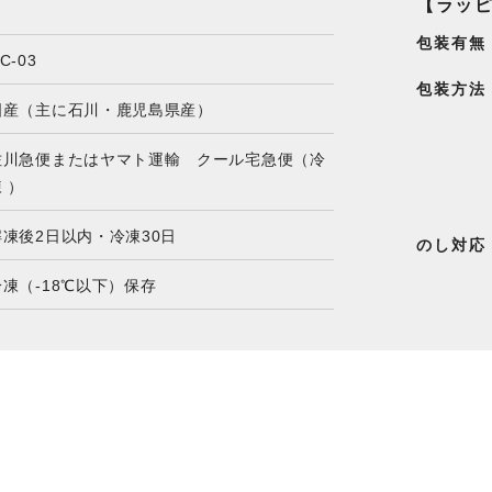
】
【ラッ
包装有無
C-03
包装方法
国産（主に石川・鹿児島県産）
佐川急便またはヤマト運輸 クール宅急便（冷
 ）
解凍後2日以内・冷凍30日
のし対応
冷凍（-18℃以下）保存