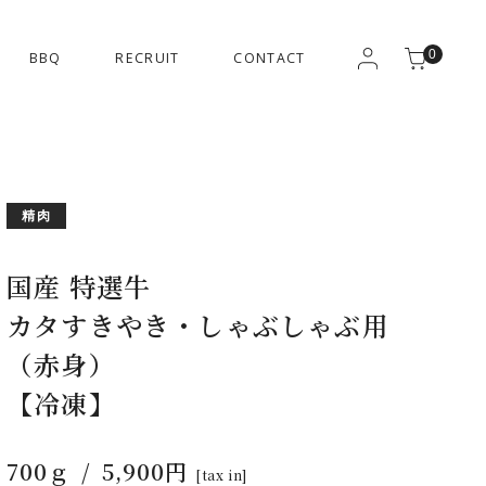
0
BBQ
RECRUIT
CONTACT
精肉
国産 特選牛
カタすきやき・しゃぶしゃぶ用
（赤身）
【冷凍】
700ｇ
5,900円
[tax in]