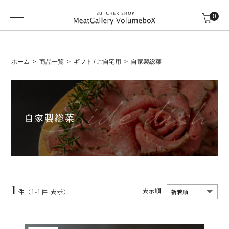
0
ホーム
商品一覧
ギフト / ご自宅用
自家製総菜
自家製総菜
1
表示順
件（1-1件 表示）