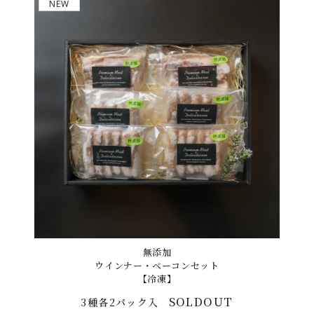
NEW
無添加
ウインナー・ベーコンセット
【冷凍】
SOLDOUT
3種各2パック入